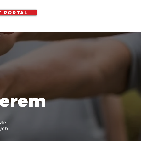
t Portal
nerem
MA.
nych