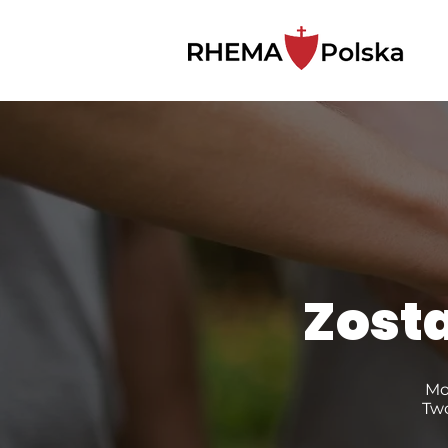
Zost
Mo
Two