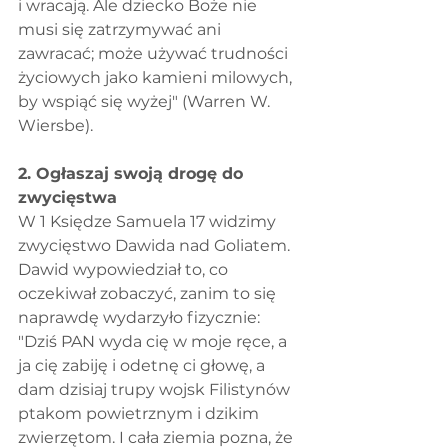
i wracają. Ale dziecko Boże nie 
musi się zatrzymywać ani 
zawracać; może używać trudności 
życiowych jako kamieni milowych, 
by wspiąć się wyżej" (Warren W. 
Wiersbe).
2. Ogłaszaj swoją drogę do 
zwycięstwa
W 1 Księdze Samuela 17 widzimy 
zwycięstwo Dawida nad Goliatem. 
Dawid wypowiedział to, co 
oczekiwał zobaczyć, zanim to się 
naprawdę wydarzyło fizycznie: 
"Dziś PAN wyda cię w moje ręce, a 
ja cię zabiję i odetnę ci głowę, a 
dam dzisiaj trupy wojsk Filistynów 
ptakom powietrznym i dzikim 
zwierzętom. I cała ziemia pozna, że 