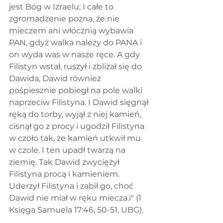
jest Bóg w Izraelu; I całe to 
zgromadzenie pozna, że nie 
mieczem ani włócznią wybawia 
PAN, gdyż walka należy do PANA i 
on wyda was w nasze ręce. A gdy 
Filistyn wstał, ruszył i zbliżał się do 
Dawida, Dawid również 
pośpiesznie pobiegł na pole walki 
naprzeciw Filistyna. I Dawid sięgnął 
ręką do torby, wyjął z niej kamień, 
cisnął go z procy i ugodził Filistyna 
w czoło tak, że kamień utkwił mu 
w czole. I ten upadł twarzą na 
ziemię. Tak Dawid zwyciężył 
Filistyna procą i kamieniem. 
Uderzył Filistyna i zabił go, choć 
Dawid nie miał w ręku miecza.i" (1 
Księga Samuela 17:46, 50-51, UBG).