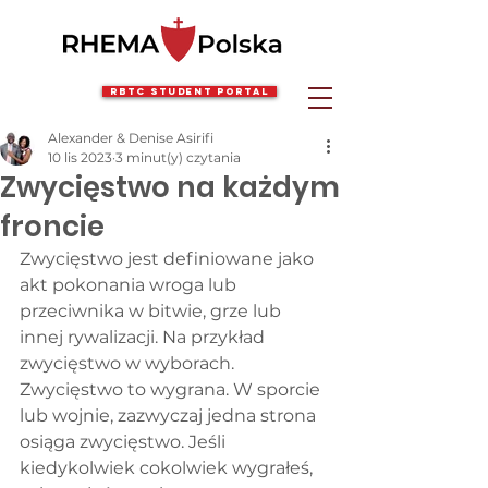
RBTC Student Portal
Alexander & Denise Asirifi
10 lis 2023
3 minut(y) czytania
Zwycięstwo na każdym
froncie
Zwycięstwo jest definiowane jako 
akt pokonania wroga lub 
przeciwnika w bitwie, grze lub 
innej rywalizacji. Na przykład 
zwycięstwo w wyborach. 
Zwycięstwo to wygrana. W sporcie 
lub wojnie, zazwyczaj jedna strona 
osiąga zwycięstwo. Jeśli 
kiedykolwiek cokolwiek wygrałeś, 