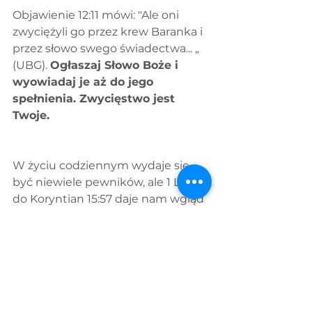
Objawienie 12:11 mówi: "Ale oni 
zwyciężyli go przez krew Baranka i 
przez słowo swego świadectwa... „ 
(UBG). 
Ogłaszaj Słowo Boże i 
wyowiadaj je aż do jego 
spełnienia. Zwycięstwo jest 
Twoje.
W życiu codziennym wydaje się 
być niewiele pewników, ale 1 List 
do Koryntian 15:57 daje nam wgląd 
w to, skąd wierzący czerpią 
pewność i zaufanie: "Lecz dzięki 
niech będą Bogu, który nam dał 
zwycięstwo przez naszego Pana 
Jezusa Chrystusa." (UBG). 
Gdy 
patrzymy na Pismo Święte i 