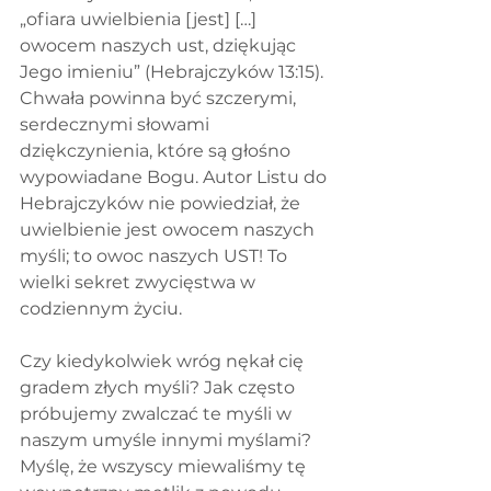
„ofiara uwielbienia [jest] […] 
owocem naszych ust, dziękując 
Jego imieniu” (Hebrajczyków 13:15). 
Chwała powinna być szczerymi, 
serdecznymi słowami 
dziękczynienia, które są głośno 
wypowiadane Bogu. Autor Listu do 
Hebrajczyków nie powiedział, że 
uwielbienie jest owocem naszych 
myśli; to owoc naszych UST! To 
wielki sekret zwycięstwa w 
codziennym życiu.
Czy kiedykolwiek wróg nękał cię 
gradem złych myśli? Jak często 
próbujemy zwalczać te myśli w 
naszym umyśle innymi myślami? 
Myślę, że wszyscy miewaliśmy tę 