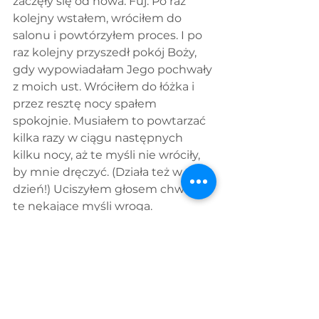
zaczęły się od nowa. Fuj. Po raz 
kolejny wstałem, wróciłem do 
salonu i powtórzyłem proces. I po 
raz kolejny przyszedł pokój Boży, 
gdy wypowiadałam Jego pochwały 
z moich ust. Wróciłem do łóżka i 
przez resztę nocy spałem 
spokojnie. Musiałem to powtarzać 
kilka razy w ciągu następnych 
kilku nocy, aż te myśli nie wróciły, 
by mnie dręczyć. (Działa też w 
dzień!) Uciszyłem głosem chwały 
te nękające myśli wroga.
Włóż Słowo Boże do swoich ust i 
zacznij chwalić Go za odpowiedzi, 
które obiecał. W środku twojego 
kryzysu uchwyć obietnicę i zbuduj 
Mu mieszkanie swoimi ustami! 