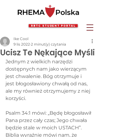
RBTC Student Portal
Ike Cool
9 lis 2022
2 minut(y) czytania
Ucisz Te Nękające Myśli
Jednym z wielkich narzędzi 
dostępnych nam jako wierzącym 
jest chwalenie. Bóg otrzymuje i 
jest błogosławiony chwałą od nas, 
ale my również otrzymujemy z niej 
korzyści.
Psalm 34:1 mówi: „Będę błogosławił 
Pana przez cały czas; Jego chwała 
będzie stale w moich USTACH”. 
Biblia wyraźnie mówi nam, że 